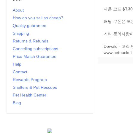
다음 코드
{{13
About
How do you sell so cheap?
해당 쿠폰은 모든 
Quality guarantee
Shipping
기타 문의사항이
Returns & Refunds
Dewald - 고객
Cancelling subscriptions
www.petbucket
Price Match Guarantee
Help
Contact
Rewards Program
Shelters & Pet Rescues
Pet Health Center
Blog